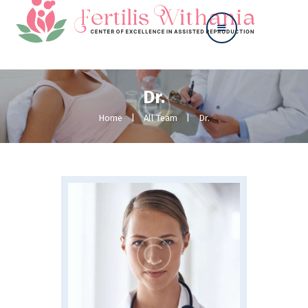
Dr.
Home
About
Home
All Team
Dr.
Our Services
Contact Us